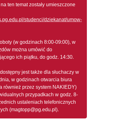
 na ten temat zostały umieszczone
ims.pg.edu.pl/studenci/dziekanat/umow-
oboty (w godzinach 8:00-09:00), w
jazdów można umówić do
ącego ich piątku, do godz. 14:30.
dostępny jest także dla słuchaczy w
dnia, w godzinach otwarcia biura
ja również przez system NAKIEDY)
widualnych przypadkach w godz. 8-
zednich ustaleniach telefonicznych
wych (magtopp@pg.edu.pl).