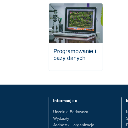
Programowanie i
bazy danych
Informacje o
I
Uczelnia Badawcza
Wydziały
S
Jednostki i organizacje
D