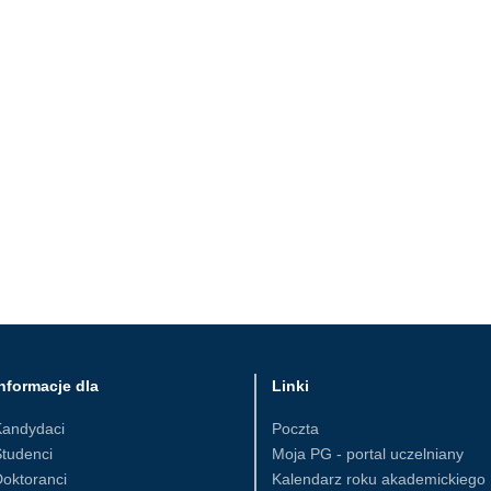
nformacje dla
Linki
Kandydaci
Poczta
tudenci
Moja PG - portal uczelniany
oktoranci
Kalendarz roku akademickiego