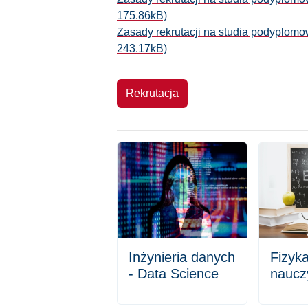
175.86kB)
Zasady rekrutacji na studia podyplom
243.17kB)
Rekrutacja
Inżynieria danych
Fizyka
- Data Science
nauczy