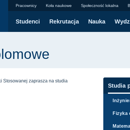
| FTiMS - Politechn
Pracownicy
Koła naukowe
Społeczność lokalna
B
Studenci
Rekrutacja
Nauka
Wydz
yjna
plomowe
ki Stosowanej zaprasza na studia
Nawigac
Studia
Inżynie
Fizyka 
Matemat