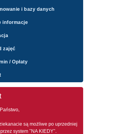
mowanie i bazy danych
 informacje
acja
d zajęć
in / Opłaty
t
t
Państwo,
ziekanacie są możliwe po uprzedniej
 przez system "NA KIEDY".