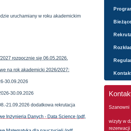
Progra
będzie uruchamiany w roku akademickim
Bieżące
Rekrut
Rozkła
6/2027 rozpocznie się 06.05.2026.
Regulam
owe na rok akademicki 2026/2027:
Kontak
26-30.09.2026
Kontak
2026-30.09.2026
.08.-21.09.2026 dodatkowa rekrutacja
Szanowni 
we Inżynieria Danych - Data Science (pdf,
wizyty w d
rezerwacji
we Matematyka dla nauczycieli (pdf,