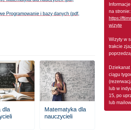
Informacje
na stronie:
owe Programowanie i bazy danych (pdf,
https://ft
wizyte
Wizyty w s
trakcie z
poprzedzaj
Dziekanat 
ciągu tygo
(rezerwac
lub w indy
15, po upr
lub mailo
 dla
Matematyka dla
cieli
nauczycieli