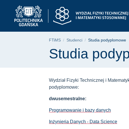
Studia podyplomowe 
Przejdź
Przejdź
Przejdź
do
do
do
menu
wyszukiwarki
treści
głównego
Ścieżka nawigac
FTiMS
Studenci
Studia podyplomowe
Treść strony
Studia pody
Wydział Fizyki Technicznej i Matematy
podyplomowe:
dwusemestralne:
Programowanie i bazy danych
Inżynieria Danych - Data Science