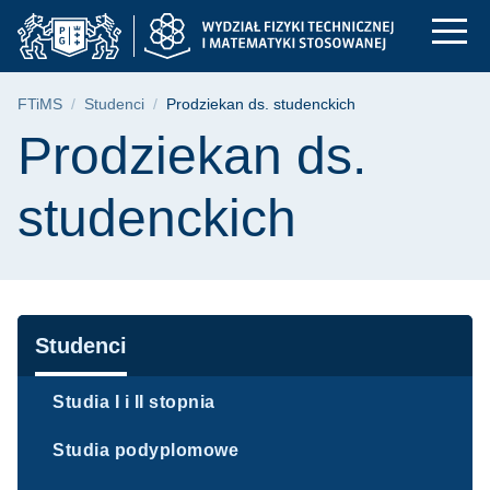
Prodziekan ds. stude
Przejdź
Przejdź
Przejdź
do
do
do
menu
wyszukiwarki
treści
głównego
Ścieżka nawigacyjna
FTiMS
Studenci
Prodziekan ds. studenckich
Treść strony
Prodziekan ds.
studenckich
Nawigacja
Studenci
Studia I i II stopnia
Studia podyplomowe