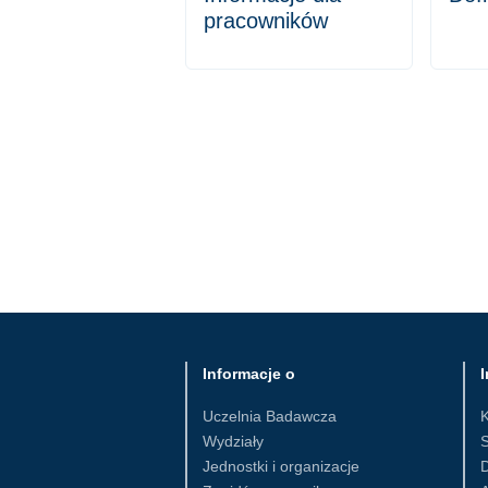
pracowników
Informacje o
I
Uczelnia Badawcza
Wydziały
S
Jednostki i organizacje
D