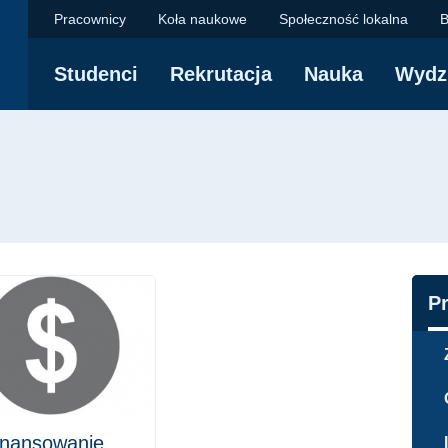
Politechnika Gdańsk
Pracownicy
Koła naukowe
Społeczność lokalna
B
Studenci
Rekrutacja
Nauka
Wydz
yjna
N
P
inansowanie