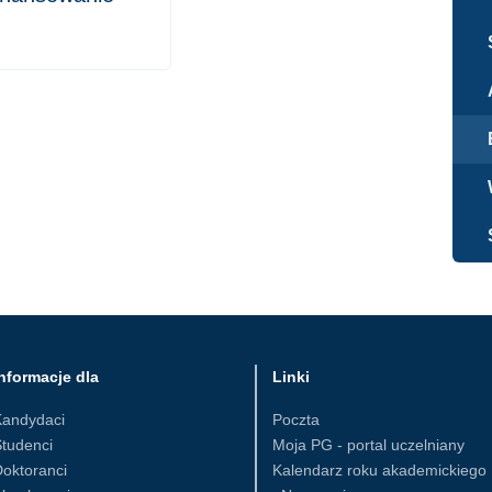
nformacje dla
Linki
Kandydaci
Poczta
tudenci
Moja PG - portal uczelniany
oktoranci
Kalendarz roku akademickiego