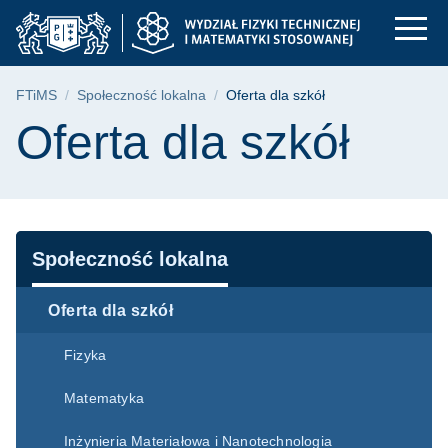
Oferta dla szkół | F
Przejdź
Przejdź
Przejdź
do
do
do
menu
wyszukiwarki
treści
głównego
Ścieżka nawigacyjna
FTiMS
Społeczność lokalna
Oferta dla szkół
Treść strony
Oferta dla szkół
Nawigacja
Społeczność lokalna
Oferta dla szkół
Fizyka
Matematyka
Inżynieria Materiałowa i Nanotechnologia