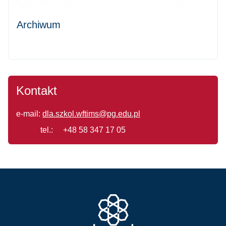
Archiwum
Kontakt
e-mail:
dla.szkol.wftims@pg.edu.pl
tel.: +48 58 347 17 05