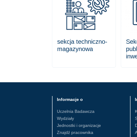
sekcja techniczno-
Sek
magazynowa
publ
inwe
Informacje o
I
Uczelnia Badawcza
Wydziały
S
Jednostki i organizacje
D
Znajdź pracownika