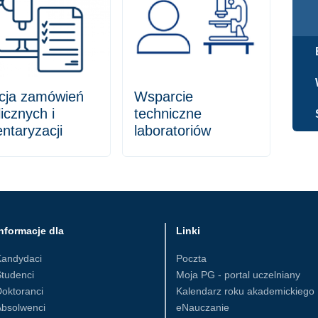
cja zamówień
Wsparcie
icznych i
techniczne
ntaryzacji
laboratoriów
nformacje dla
Linki
Kandydaci
Poczta
tudenci
Moja PG - portal uczelniany
oktoranci
Kalendarz roku akademickiego
Absolwenci
eNauczanie