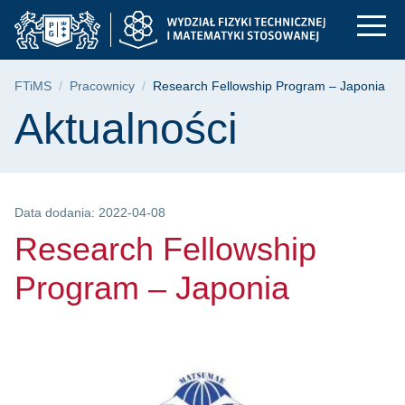
Research Fellowship
Przejdź
Przejdź
Przejdź
do
do
do
menu
wyszukiwarki
treści
głównego
Ścieżka nawigacyjna
FTiMS
Pracownicy
Research Fellowship Program – Japonia
Treść strony
Aktualności
Data dodania: 2022-04-08
Research Fellowship
Program – Japonia