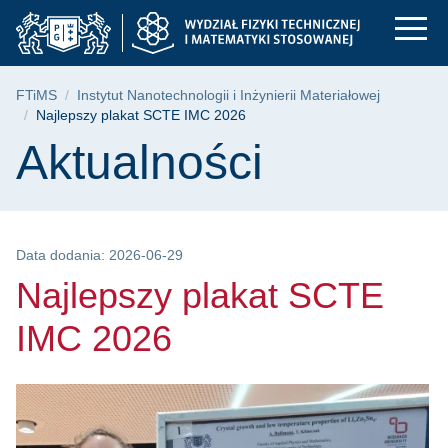
Najlepszy plakat SC
Przejdź
Przejdź
Przejdź
do
do
do
menu
wyszukiwarki
treści
głównego
Ścieżka nawigacyjna
FTiMS
Instytut Nanotechnologii i Inżynierii Materiałowej
Najlepszy plakat SCTE IMC 2026
Treść strony
Aktualności
Data dodania: 2026-06-29
Najlepszy plakat SCTE
IMC 2026