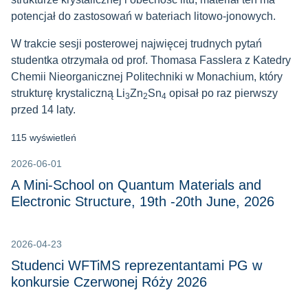
potencjał do zastosowań w bateriach litowo-jonowych.
W trakcie sesji posterowej najwięcej trudnych pytań
studentka otrzymała od prof. Thomasa Fasslera z Katedry
Chemii Nieorganicznej Politechniki w Monachium, który
strukturę krystaliczną Li
Zn
Sn
opisał po raz pierwszy
3
2
4
przed 14 laty.
115 wyświetleń
2026-06-01
A Mini-School on Quantum Materials and
Electronic Structure, 19th -20th June, 2026
2026-04-23
Studenci WFTiMS reprezentantami PG w
konkursie Czerwonej Róży 2026