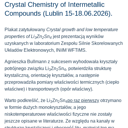
Crystal Chemistry of Intermetallic
Compounds (Lublin 15-18.06.2026).
Plakat zatytułowany
Crystal growth and low temperature
properties of Li
Zn
Sn
jest prezentacją wyników
3
2
4
uzyskanych w laboratorium Zespołu Silnie Skorelowanych
Układów Elektronowych, INiIM WFTiMS.
Agnieszka Bullmann z sukcesem wyhodowała kryształy
potrójnego związku Li
Zn
Sn
, potwierdziła strukturę
3
2
4
krystaliczną, orientację kryształów, a następnie
przeprowadziła pomiary właściwości termicznych (ciepło
właściwe) i transportowych (opór właściwy).
Warto podkreślić, że Li
Zn
Sn
po raz pierwszy
otrzymano
3
2
4
w formie dużych monokryształów, a jego
niskotemperaturowe właściwości fizyczne nie zostały
jeszcze opisane w literaturze. Ze względu na kanały w
strukturze krystalicznej i obecność litu, materiał ten ma