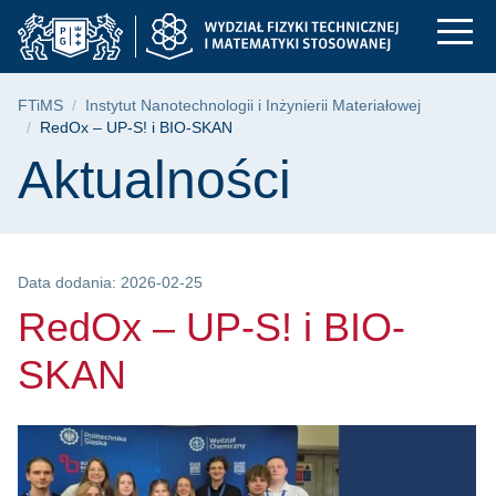
RedOx – UP-S! i BIO
Przejdź
Przejdź
Przejdź
do
do
do
menu
wyszukiwarki
treści
głównego
Ścieżka nawigacyjna
FTiMS
Instytut Nanotechnologii i Inżynierii Materiałowej
RedOx – UP-S! i BIO-SKAN
Treść strony
Aktualności
Data dodania: 2026-02-25
RedOx – UP-S! i BIO-
SKAN