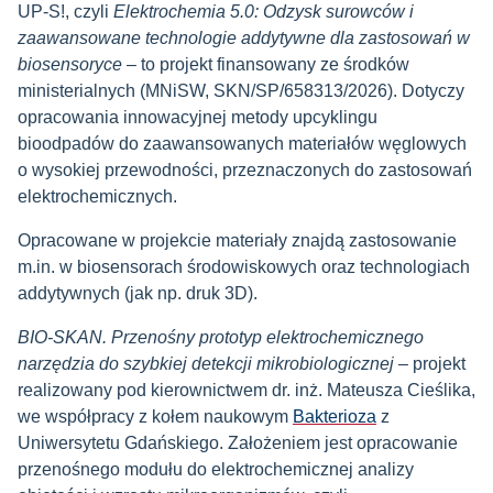
UP-S!, czyli
Elektrochemia 5.0: Odzysk surowców i
zaawansowane technologie addytywne dla zastosowań w
biosensoryce
– to projekt finansowany ze środków
ministerialnych (MNiSW, SKN/SP/658313/2026). Dotyczy
opracowania innowacyjnej metody upcyklingu
bioodpadów do zaawansowanych materiałów węglowych
o wysokiej przewodności, przeznaczonych do zastosowań
elektrochemicznych.
Opracowane w projekcie materiały znajdą zastosowanie
m.in. w biosensorach środowiskowych oraz technologiach
addytywnych (jak np. druk 3D).
BIO-SKAN. Przenośny prototyp elektrochemicznego
narzędzia do szybkiej detekcji mikrobiologicznej
– projekt
realizowany pod kierownictwem dr. inż. Mateusza Cieślika,
we współpracy z kołem naukowym
Bakterioza
z
Uniwersytetu Gdańskiego. Założeniem jest opracowanie
przenośnego modułu do elektrochemicznej analizy