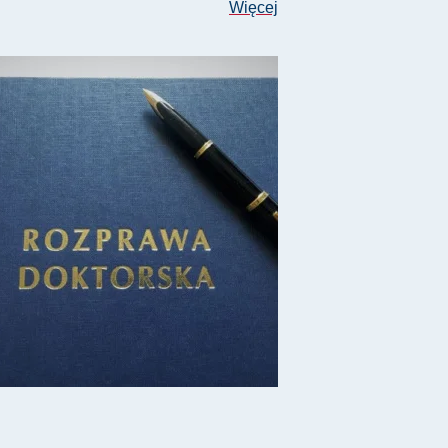
Więcej
sza Wtulicha