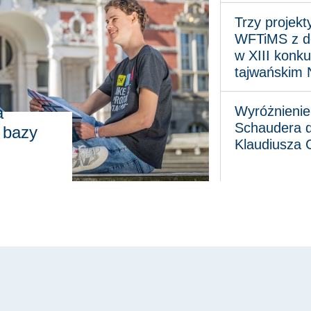
Trzy projekty na
Trzy projek
WFTiMS z d
w XIII konku
tajwańskim
Wyróżnienie im. J
a
Wyróżnienie 
Schaudera d
 bazy
Klaudiusza 