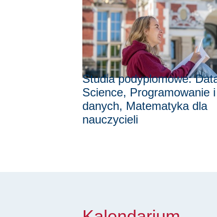
Studia podyplomowe: Dat
Science, Programowanie i
danych, Matematyka dla
nauczycieli
Kalendarium