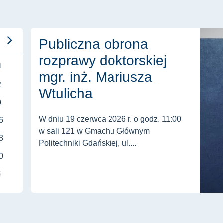
Publiczna obrona rozprawy doktorskiej mgr. inż. Mariu
Publiczna obrona
rozprawy doktorskiej
N
mgr. inż. Mariusza
2
Wtulicha
9
W dniu 19 czerwca 2026 r. o godz. 11:00
6
w sali 121 w Gmachu Głównym
3
Politechniki Gdańskiej, ul....
0
6