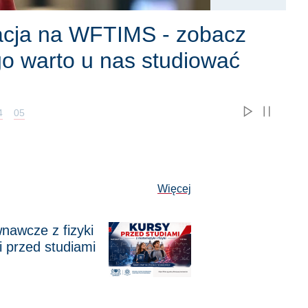
 nasz Wydział
4
05
Aktualności
Więcej
nawcze z fizyki
cieli
 z fizyki i matematyki przed studiami
i przed studiami