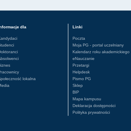
nformacje dla
Linki
Kandydaci
Poczta
tudenci
Moja PG - portal uczelniany
oktoranci
Kalendarz roku akademickiego
Absolwenci
eNauczanie
iznes
Przetargi
Pracownicy
Helpdesk
połeczność lokalna
Pismo PG
Media
Sklep
BIP
Mapa kampusu
Deklaracja dostępności
Polityka prywatności