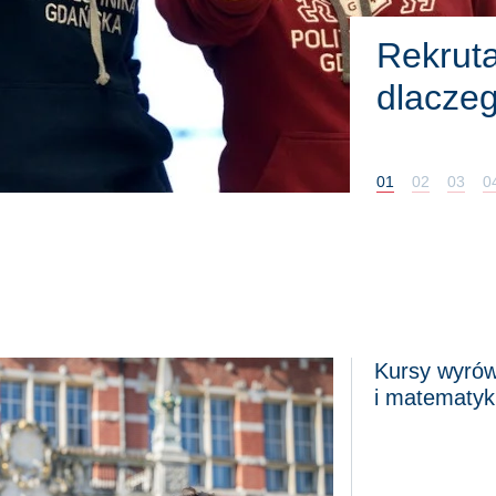
Poznaj
01
02
03
0
Kursy wyrów
Science, Programowanie i bazy danych, Matematyka dla nauczy
Kursy wyrównawcze
i matematyk