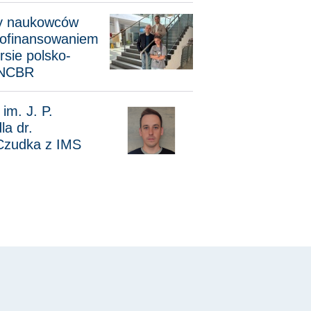
ukowców WFTiMS z dofinansowaniem w XIII konkursie polsko-
ty naukowców
ofinansowaniem
rsie polsko-
 NCBR
. P. Schaudera dla dr. Klaudiusza Czudka z IMS
im. J. P.
la dr.
Czudka z IMS