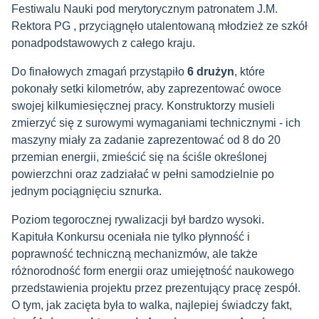
Festiwalu Nauki pod merytorycznym patronatem J.M.
Rektora PG , przyciągnęło utalentowaną młodzież ze szkół
ponadpodstawowych z całego kraju.
Do finałowych zmagań przystąpiło
6 drużyn
, które
pokonały setki kilometrów, aby zaprezentować owoce
swojej kilkumiesięcznej pracy. Konstruktorzy musieli
zmierzyć się z surowymi wymaganiami technicznymi - ich
maszyny miały za zadanie zaprezentować od 8 do 20
przemian energii, zmieścić się na ściśle określonej
powierzchni oraz zadziałać w pełni samodzielnie po
jednym pociągnięciu sznurka.
Poziom tegorocznej rywalizacji był bardzo wysoki.
Kapituła Konkursu oceniała nie tylko płynność i
poprawność techniczną mechanizmów, ale także
różnorodność form energii oraz umiejętność naukowego
przedstawienia projektu przez prezentujący pracę zespół.
O tym, jak zacięta była to walka, najlepiej świadczy fakt,