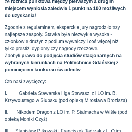
że
różnica punktowa między pierwszym a drugim
miejscem wyniosła zaledwie 1 punkt na 100 możliwych
do uzyskania!
Zgodnie z regulaminem, eksperckie jury nagrodziło trzy
najlepsze zespoły. Stawka była niezwykle wysoka -
członkowie drużyn z podium wywalczyli coś więcej niż
tylko prestiż, dyplomy czy nagrody rzeczowe.
Zdobyli
prawo do podjęcia studiów stacjonarnych na
wybranych kierunkach na Politechnice Gdańskiej z
pominięciem konkursu świadectw
!
Oto nasi zwycięzcy:
I.
Gabriela Stawarska i Iga Stawasz z I LO im. B.
Krzywoustego w Słupsku (pod opieką Mirosława Brozisza)
II.
Nikodem Dragon z LO im. P. Stalmacha w Wiśle (pod
opieką Moniki Czyż)
III.
Stanisław Piłkowski i Franciszek Tadrzak z I LO im.