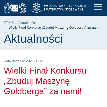
Wielki Finał Konkur
Przejdź
Przejdź
Przejdź
do
do
do
menu
wyszukiwarki
treści
głównego
Ścieżka nawigacyjna
FTiMS
Aktualności
Wielki Finał Konkursu „Zbuduj Maszynę Goldberga” za nami!
Treść strony
Aktualności
Data dodania: 2026-05-25
Wielki Finał Konkursu
„Zbuduj Maszynę
Goldberga” za nami!