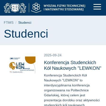
Studenci | FTiMS - P
Przejdź
Przejdź
Przejdź
do
do
do
menu
wyszukiwarki
treści
głównego
Ścieżka nawigacyjna
FTiMS
Studenci
Treść strony
Studenci
2025-09-24
Konferencja Studenckich
Kół Naukowych "LEWKON"
Konferencja Studenckich Kół
Naukowych "LEWKON" to
interdyscyplinarna konferencja
organizowana na Politechnice
Gdańskiej, której celem jest
prezentacja dorobku oraz aktywności
studenckich kół naukowych.