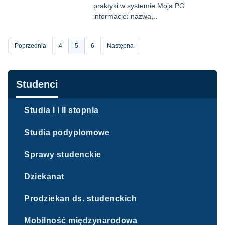
praktyki w systemie Moja PG
informacje: nazwa...
Stronicowanie
Poprzednia
Strona
4
Bieżąca
5
Strona
6
Następna
strona
Nawigacja
Studenci
Studia I i II stopnia
Studia podyplomowe
Sprawy studenckie
Dziekanat
Prodziekan ds. studenckich
Mobilność międzynarodowa