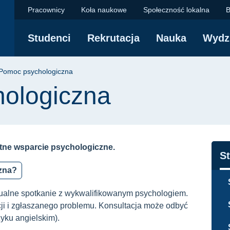
a | FTiMS - Politec
Pracownicy
Koła naukowe
Społeczność lokalna
B
Studenci
Rekrutacja
Nauka
Wydz
yjna
Pomoc psychologiczna
ologiczna
atne wsparcie psychologiczne.
N
S
czna?
dualne spotkanie z wykwalifikowanym psychologiem.
cji i zgłaszanego problemu. Konsultacja może odbyć
zyku angielskim).