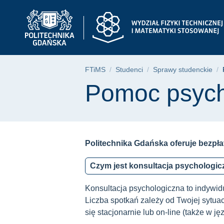
Pomoc psychologiczn
Przejdź
Przejdź
Przejdź
do
do
do
menu
wyszukiwarki
treści
głównego
Ścieżka nawigac
FTiMS
Studenci
Sprawy studenckie
Treść strony
Pomoc psych
Politechnika Gdańska oferuje bezpł
Czym jest konsultacja psychologi
Konsultacja psychologiczna to indywi
Liczba spotkań zależy od Twojej sytua
się stacjonarnie lub on-line (także w ję