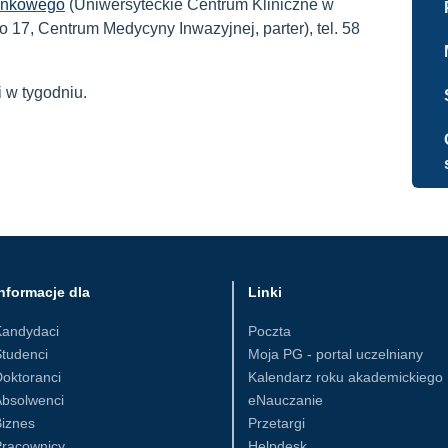
tunkowego
(Uniwersyteckie Centrum Kliniczne w
17, Centrum Medycyny Inwazyjnej, parter), tel. 58
 w tygodniu.
nformacje dla
Linki
Kandydaci
Poczta
tudenci
Moja PG - portal uczelniany
oktoranci
Kalendarz roku akademickiego
Absolwenci
eNauczanie
iznes
Przetargi
Pracownicy
Helpdesk