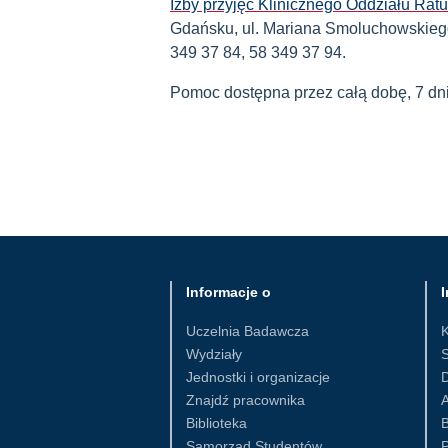
Izby przyjęć Klinicznego Oddziału Ra
Gdańsku, ul. Mariana Smoluchowskiego 
349 37 84, 58 349 37 94.
Pomoc dostępna przez całą dobę, 7 dni
Informacje o
I
Uczelnia Badawcza
Wydziały
S
Jednostki i organizacje
D
Znajdź pracownika
Biblioteka
B
Samorząd Studentów