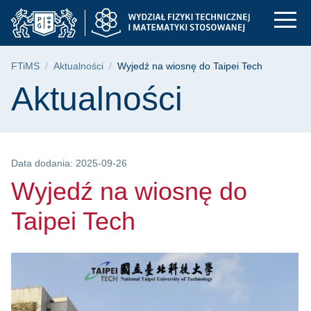
Wyjedź na wiosnę do
Przejdź
Przejdź
Przejdź
do
do
do
menu
wyszukiwarki
treści
głównego
Ścieżka nawigacyjna
FTiMS
Aktualności
Wyjedź na wiosnę do Taipei Tech
Treść strony
Aktualności
Data dodania: 2025-09-26
Wyjedź na wiosnę do
Taipei Tech