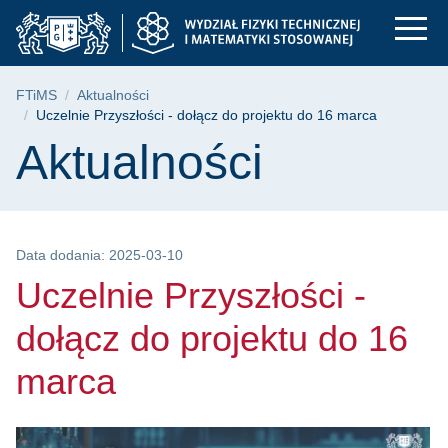
Uczelnie Przyszłości
Przejdź
Przejdź
Przejdź
do
do
do
menu
wyszukiwarki
treści
głównego
Ścieżka nawigacyjna
FTiMS
Aktualności
Uczelnie Przyszłości - dołącz do projektu do 16 marca
Treść strony
Aktualności
Data dodania: 2025-03-10
Uczelnie Przyszłości -
dołącz do projektu do 16
marca