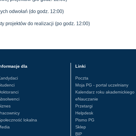
nych odwołań (do godz. 12:00)
ty projektów do realizacji (po godz. 12:00)
nformacje dla
Linki
Kandydaci
Poczta
tudenci
Moja PG - portal uczelniany
oktoranci
Kalendarz roku akademickiego
Absolwenci
eNauczanie
iznes
Przetargi
Pracownicy
Helpdesk
połeczność lokalna
Pismo PG
Media
Sklep
BIP