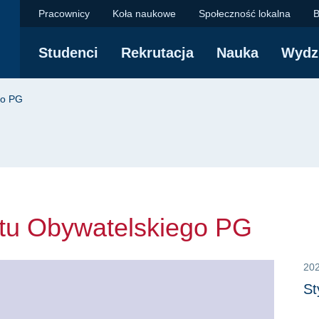
Obywatelskiego PG | 
Pracownicy
Koła naukowe
Społeczność lokalna
B
Studenci
Rekrutacja
Nauka
Wydz
yjna
go PG
etu Obywatelskiego PG
20
S