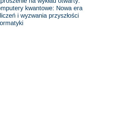
proszenie na wykład otwarty:
mputery kwantowe: Nowa era
liczeń i wyzwania przyszłości
formatyki