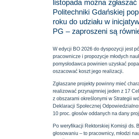
listopada można zgłaszać
Politechniki Gdańskiej po
roku do udziału w inicjat
PG – zaproszeni są równi
W edycji BO 2026 do dyspozycji jest pół
pracownicze i propozycje młodych nauk
pomysłodawca powinien uzyskać poparci
oszacować koszt jego realizacji.
Zgłaszane projekty powinny mieć charak
realizować przynajmniej jeden z 17 
z obszarami określonymi w Strategii
Deklaracji Społecznej Odpowiedzialno
10 proc. głosów oddanych na dany proj
Po weryfikacji Rektorskiej Komisji ds
głosowaniu – to pracownicy, młodzi nau