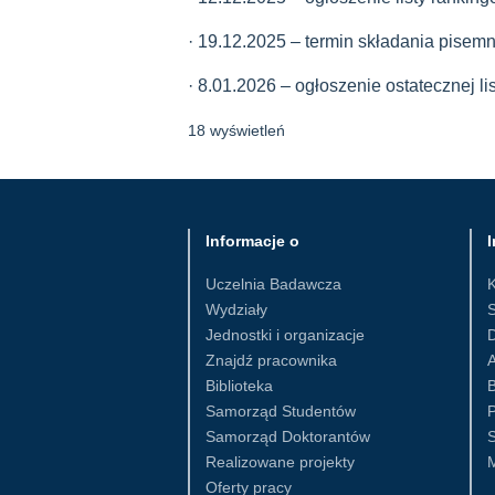
· 19.12.2025 – termin składania pisem
· 8.01.2026 – ogłoszenie ostatecznej lis
18 wyświetleń
Informacje o
I
Uczelnia Badawcza
Wydziały
S
Jednostki i organizacje
D
Znajdź pracownika
Biblioteka
B
Samorząd Studentów
Samorząd Doktorantów
S
Realizowane projekty
Oferty pracy