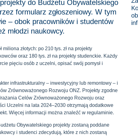
Za
 projekty do Budżetu Obywatelskiego
Ko
przez formularz zgłoszeniowy. W tym
ob
ywie – obok pracowników i studentów
in
eż młodzi naukowcy.
 miliona złotych: po 210 tys. zł na projekty
owców oraz 180 tys. zł na projekty studenckie. Każdy
e pięciu osób z uczelni, opisać swój pomysł i
ter infrastrukturalny – inwestycyjny lub remontowy – i
Celów Zrównoważonego Rozwoju ONZ. Projekty zgodne
 wdrażania Celów Zrównoważonego Rozwoju oraz
ści Uczelni na lata 2024–2030 otrzymają dodatkowe
ekt. Więcej informacji można znaleźć w regulaminie.
. Budżetu Obywatelskiego projekty zostaną poddane
kowcy i studenci zdecydują, które z nich zostaną