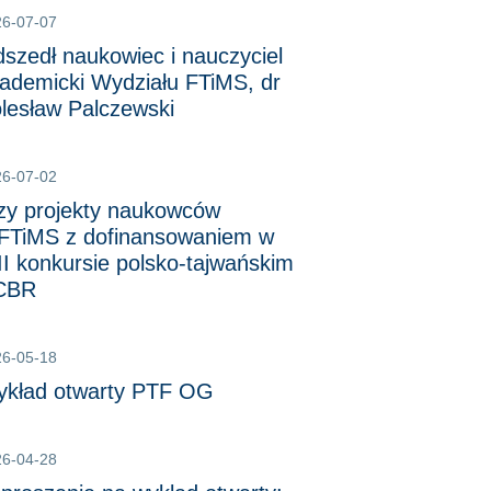
26-07-07
szedł naukowiec i nauczyciel
ademicki Wydziału FTiMS, dr
lesław Palczewski
26-07-02
zy projekty naukowców
TiMS z dofinansowaniem w
II konkursie polsko-tajwańskim
CBR
26-05-18
kład otwarty PTF OG
26-04-28