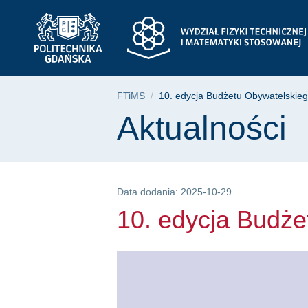
10. edycja Budżetu 
Przejdź
Przejdź
Przejdź
do
do
do
menu
wyszukiwarki
treści
głównego
Ścieżka nawigac
FTiMS
10. edycja Budżetu Obywatelskie
Treść strony
Aktualności
Data dodania: 2025-10-29
10. edycja Budż