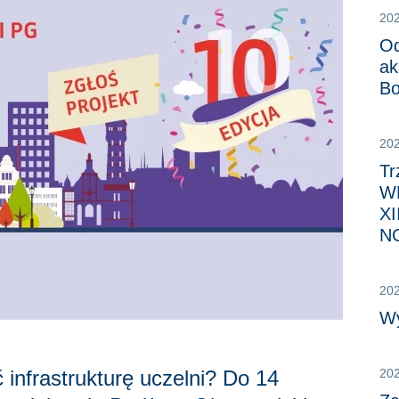
20
Od
ak
Bo
20
Tr
WF
XI
N
20
Wy
 infrastrukturę uczelni? Do 14
20