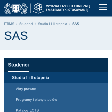
SAS | FTiMS - Polit
Przejdź
Przejdź
Przejdź
do
do
do
menu
wyszukiwarki
treści
głównego
Ścieżka nawigacyjna
FTiMS
Studenci
Studia I i II stopnia
SAS
Treść strony
SAS
Nawigacja
Studenci
Studia I i II stopnia
Akty prawne
Programy i plany studiów
Katalog ECTS